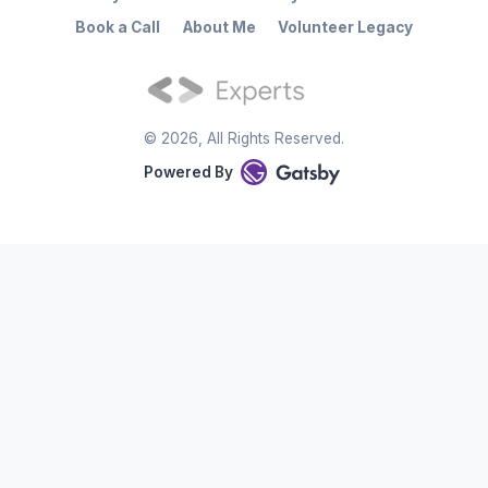
Book a Call
About Me
Volunteer Legacy
©
2026
, All Rights Reserved.
Powered By